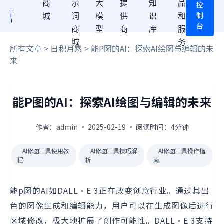
商
示
大
提
知
品
控
制
城
词
模
供
识
和
台
商
型
商
库
服
城
务
所有文章
>
日积月累
> 能P图的AI：探索AI绘图与编辑的未
来
能P图的AI：探索AI绘图与编辑的未来
作者：admin · 2025-02-19 · 阅读时间：4分钟
AI修图工具使用教
AI修图工具技巧解
AI修图工具操作指
程
析
南
能p图的AI如DALL·E 3正在改变创意行业。通过其出
色的图像生成和编辑能力，用户可以在生成图像后进行
区域修改，极大地扩展了创作可能性。DALL·E 3支持