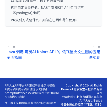
LangGraph 教程：初学者综合指南
构建自定义云存储：NAS厂商 REST API 使用指南
（Synology/QNAP）
Pix支付方式是什么？如何在巴西和荷兰使用？
上一篇
下一篇
Java 调用 可灵AI Kolors API 的
讯飞星火文生图的应用
全面指南
与实现
API大全
API平台
API集成平台
提示词模板
Copyright © 2024 All Rights
AI提示词
AI提示词商城
提示词网站
Reserved 北京蜜堂有信科技有限
prompt模板
deepseek提示词
文生图提示词
公司
API市场
API商城
公司地址：北京市朝阳区光华路
和乔大厦C座1508
关于我们
招聘
服务条款
隐私协议
网站地图
增值电信业务经营许可证：京B2-