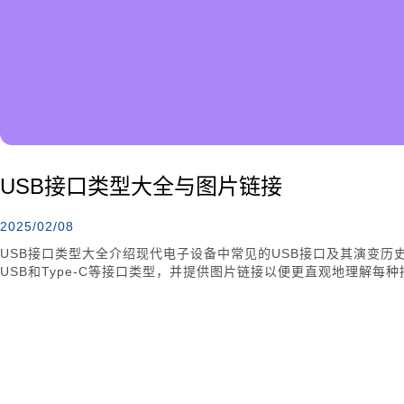
USB接口类型大全与图片链接
2025/02/08
USB接口类型大全介绍现代电子设备中常见的USB接口及其演变历史。文章涵盖
USB和Type-C等接口类型，并提供图片链接以便更直观地理解每
的颜色编码和未来发展趋势，帮助用户在选择设备时做出更明智的决策
率，成为现代化的首选。