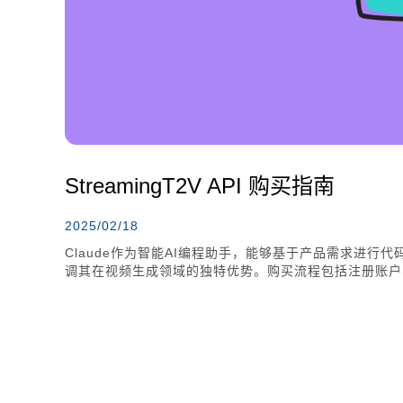
StreamingT2V API 购买指南
2025/02/18
Claude作为智能AI编程助手，能够基于产品需求进行代码生
调其在视频生成领域的独特优势。购买流程包括注册账户
以通过编写代码调用API接口生成高质量的视频，适用于
伴随高费用，用户需具备一定编程技能以调用API生成视