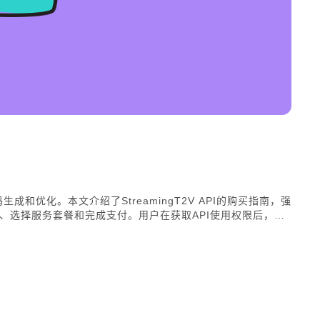
成和优化。本文介绍了StreamingT2V API的购买指南，强
、选择服务套餐和完成支付。用户在获取API使用权限后，可
广告、教育和娱乐等领域。尽管API功能强大，但高质量服务
频。