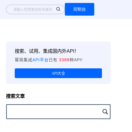
控制台
搜索、试用、集成国内外API！
幂简集成
API平台
已有
3388
种API!
API大全
搜索文章