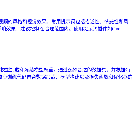
重要，影响视频的风格和视觉效果。常用提示词包括描述性、情感性和风
影响效果，建议控制在合理范围内。使用提示词插件如One
准备、原始模型加载和冻结模型权重。通过选择合适的数据集，并根据特
核心训练代码包含数据加载、模型构建以及损失函数和优化器的