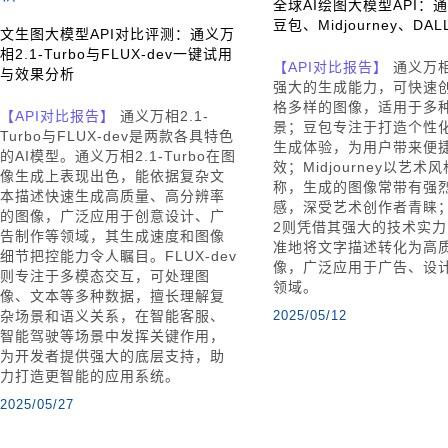
全球AI绘图大模型API：
豆包、Midjourney、DALL
文生图大模型API对比评测：通义万
相2.1-Turbo与FLUX-dev一键试用
【API对比报告】
通义万
与效果分析
强大的生成能力，可快速
格多样的图像，适用于多
【API对比报告】
通义万相2.1-
景；豆包专注于打造个性
Turbo与FLUX-dev是两款各具特色
生成体验，为用户带来便
的AI模型。通义万相2.1-Turbo在图
效；Midjourney以艺术
像生成上表现出色，能依据复杂文
称，生成的图像常带有强
本描述快速生成高质量、高分辨率
感，深受艺术创作者青睐；D
的图像，广泛应用于创意设计、广
2则凭借其强大的技术实
告制作等领域，其生成速度和图像
准地将文字描述转化为高
细节把控能力令人瞩目。FLUX-dev
像，广泛应用于广告、设
则专注于多模态交互，可处理图
领域。
像、文本等多种数据，擅长理解复
杂场景和语义关系，在智能客服、
2025/05/12
智能驾驶等场景中发挥关键作用，
为开发者提供强大的底层支持，助
力打造更智能的应用系统。
2025/05/27