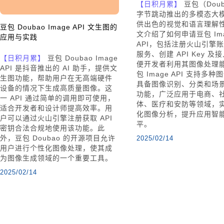
【日积月累】
豆包（Dou
字节跳动推出的多模态大
供出色的视觉和语言理解
豆包 Doubao Image API 文生图的
文介绍了如何申请豆包 Ima
应用与实践
API，包括注册火山引擎
服务、创建 API Key 及
【日积月累】
豆包 Doubao Image
便开发者利用其图像处理
API 是抖音推出的 AI 助手，提供文
包 Image API 支持多
生图功能，帮助用户在无高端硬件
具备图像识别、分类和场
设备的情况下生成高质量图像。这
功能，广泛应用于电商、
一 API 通过简单的调用即可使用，
体、医疗和安防等领域，
适合开发者和设计师提高效率。用
化图像分析，提升应用智
户可以通过火山引擎注册获取 API
平。
密钥合法合规地使用该功能。此
外，豆包 Doubao 的开源项目允许
2025/02/14
用户进行个性化图像处理，使其成
为图像生成领域的一个重要工具。
2025/02/14