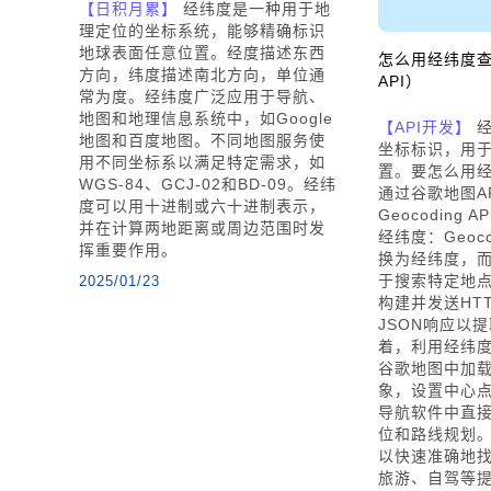
【日积月累】
经纬度是一种用于地
理定位的坐标系统，能够精确标识
地球表面任意位置。经度描述东西
怎么用经纬度
方向，纬度描述南北方向，单位通
API）
常为度。经纬度广泛应用于导航、
地图和地理信息系统中，如Google
【API开发】
经
地图和百度地图。不同地图服务使
坐标标识，用
用不同坐标系以满足特定需求，如
置。要怎么用
WGS-84、GCJ-02和BD-09。经纬
通过谷歌地图A
度可以用十进制或六十进制表示，
Geocoding A
并在计算两地距离或周边范围时发
经纬度：Geoco
挥重要作用。
换为经纬度，而Pl
于搜索特定地点
2025/01/23
构建并发送HT
JSON响应以
着，利用经纬
谷歌地图中加载
象，设置中心
导航软件中直
位和路线规划
以快速准确地
旅游、自驾等