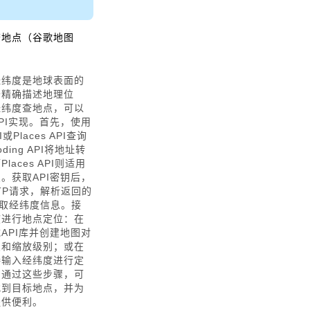
查地点（谷歌地图
纬度是地球表面的
于精确描述地理位
经纬度查地点，可以
PI实现。首先，使用
PI或Places API查询
ding API将地址转
aces API则适用
。获取API密钥后，
TP请求，解析返回的
提取经纬度信息。接
度进行地点定位：在
API库并创建地图对
点和缩放级别；或在
接输入经纬度进行定
。通过这些步骤，可
找到目标地点，并为
提供便利。