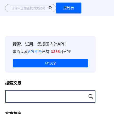
控制台
搜索、试用、集成国内外API！
幂简集成
API平台
已有
3388
种API!
API大全
搜索文章
文章精选