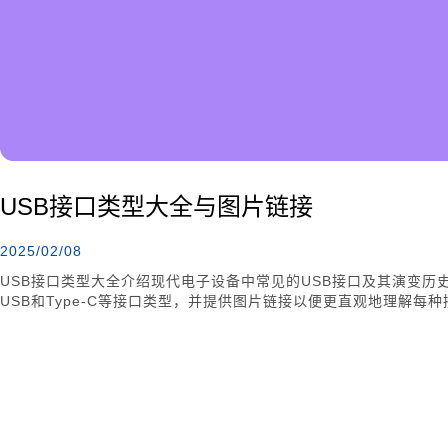
USB接口类型大全与图片链接
2025/02/08
USB接口类型大全介绍现代电子设备中常见的USB接口及其演变历史。文章涵盖
USB和Type-C等接口类型，并提供图片链接以便更直观地理解每
的颜色编码和未来发展趋势，帮助用户在选择设备时做出更明智的决策
率，成为现代化的首选。