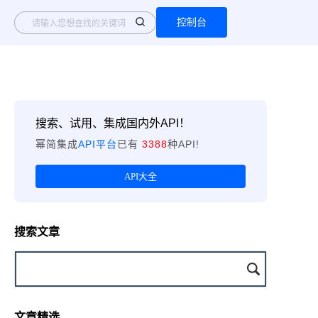
控制台
搜索、试用、集成国内外API！
幂简集成
API平台
已有
3388
种API!
API大全
搜索文章
文章精选