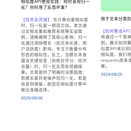
相似度API使用实践：何时该用归一
化？何时用了反而坏事？
用于文本分类的
【技术杂货铺】
在计算向量相似度
时，归一化是一把双刃剑。本文通
【如何集成API
过文档去重和推荐系统等实战案
将通过一个简单的
例，清晰阐释了其核心影响：归一
例，展示如何集成
化通过消除模长（如文本长度、用
似度API来比
户活跃度）影响，专注于衡量分布
相似度。我们将使
形态的相似性。反之，当模长本身
requests库
蕴含关键信息（如绝对评分、经济
果。
总量）时，归一化反而会扭曲结
果。文章提供了明确的决策指南：
2024/09/25
若模长差异是噪声则归一化，若是
信息则保留，助您在相似度计算中
做出准确选择。
2025/09/06