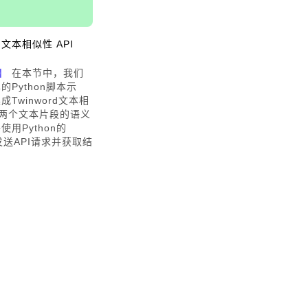
文本相似性 API
】
在本节中，我们
Python脚本示
Twinword文本相
较两个文本片段的语义
用Python的
来发送API请求并获取结