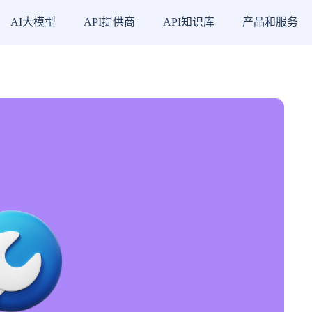
AI大模型
API提供商
API知识库
产品和服务