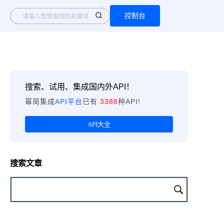
控制台
搜索、试用、集成国内外API！
幂简集成
API平台
已有
3388
种API!
API大全
搜索文章