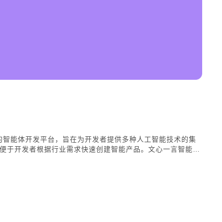
模型的智能体开发平台，旨在为开发者提供多种人工智能技术的集
便于开发者根据行业需求快速创建智能产品。文心一言智能体
等行业。平台在技术、效率、安全性上具有显著优势，助力智