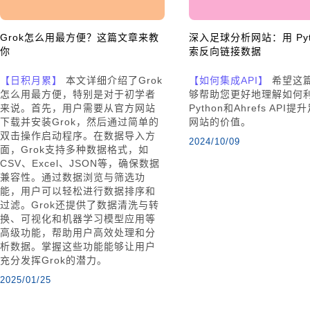
Grok怎么用最方便？这篇文章来教
深入足球分析网站：用 Pyt
你
索反向链接数据
【日积月累】
本文详细介绍了Grok
【如何集成API】
希望这
怎么用最方便，特别是对于初学者
够帮助您更好地理解如何
来说。首先，用户需要从官方网站
Python和Ahrefs API
下载并安装Grok，然后通过简单的
网站的价值。
双击操作启动程序。在数据导入方
2024/10/09
面，Grok支持多种数据格式，如
CSV、Excel、JSON等，确保数据
兼容性。通过数据浏览与筛选功
能，用户可以轻松进行数据排序和
过滤。Grok还提供了数据清洗与转
换、可视化和机器学习模型应用等
高级功能，帮助用户高效处理和分
析数据。掌握这些功能能够让用户
充分发挥Grok的潜力。
2025/01/25