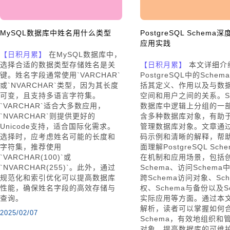
MySQL数据库中姓名用什么类型
PostgreSQL Schema
应用实践
【日积月累】
在MySQL数据库中，
选择合适的数据类型存储姓名是关
【日积月累】
本文详细介
键。姓名字段通常使用`VARCHAR`
PostgreSQL中的Sche
或`NVARCHAR`类型，因为其长度
括其定义、作用以及与数
可变，且支持多语言字符集。
空间和用户之间的关系。Sc
`VARCHAR`适合大多数应用，
数据库中逻辑上分组的一
`NVARCHAR`则提供更好的
含多种数据库对象，有助
Unicode支持，适合国际化需求。
管理数据库对象。文章通
选择时，应考虑姓名可能的长度和
码示例和清晰的解释，帮
字符集，推荐使用
面理解PostgreSQL Sch
`VARCHAR(100)`或
在机制和应用场景，包括
`NVARCHAR(255)`。此外，通过
Schema、访问Schem
规范化和索引优化可以提高数据库
跨Schema访问对象、Sc
性能，确保姓名字段的高效存储与
权、Schema与备份以及S
查询。
实际应用等方面。通过本
解析，读者可以掌握如何
2025/02/07
Schema，有效地组织和
对象，提高数据库的可维