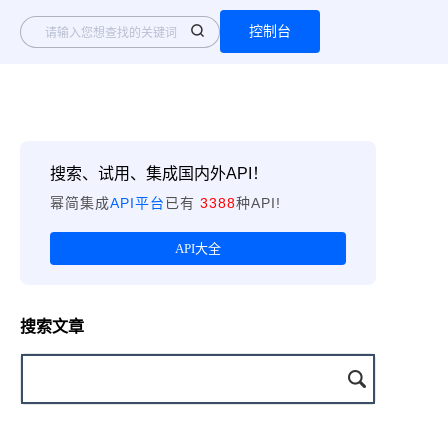
控制台
搜索、试用、集成国内外API！
幂简集成
API平台
已有
3388
种API!
API大全
搜索文章