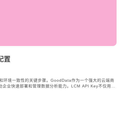
a配置
安全和环境一致性的关键步骤。GoodData作为一个强大的云端商
企业快速部署和管理数据分析能力。LCM API Key不仅用于
环境中无缝切换配置。生成和使用LCM API Key，需要
，从而实现自动化部署和管理。