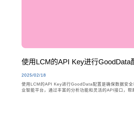
使用LCM的API Key进行GoodDat
2025/02/18
使用LCM的API Key进行GoodData配置是确保数据
业智能平台，通过丰富的分析功能和灵活的API接口，帮助
身份验证，还负责授权和访问控制，支持在开发、测试和生产
管理员权限，通过API调用配置数据源和创建工作空间