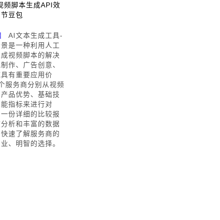
I视频脚本生成API效
字节豆包
】
AI文本生成工具-
场景是一种利用人工
生成视频脚本的解决
视制作、广告创意、
域具有重要应用价
个服务商分别从视频
、产品优势、基础技
性能指标来进行对
了一份详细的比较报
度分析和丰富的数据
户快速了解服务商的
专业、明智的选择。