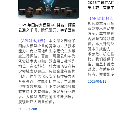
2025年最佳A
果比较：首推
【API对比报告
视频脚本设计
2025年国内大模型API排名：阿里
智能技术自动
云通义千问、腾讯混元、字节豆包
方案，其在影
内容营销等领
【API对比报告】
本文深入剖析了
值。本文针对5
国内大模型企业的竞争力，从技术
脚本生成能力
能力、商业落地和生态建设三大维
术参数、核心
度进行评估。百度、阿里云和华为
比。我们提供
凭借技术实力和广泛应用占据领先
告，涵盖多维
地位，商汤科技、科大讯飞等在特
对比，帮助用
定领域表现突出。头部企业在架构
特点，并做出
创新、性能优化和安全特性等方面
各有亮点。性能对比显示，主流模
2025/04/11
型在参数规模、上下文理解和多模
态支持上各有侧重，满足多样化需
求。大模型的应用范围不断拓展，
展现出巨大商业价值。
2025/05/08