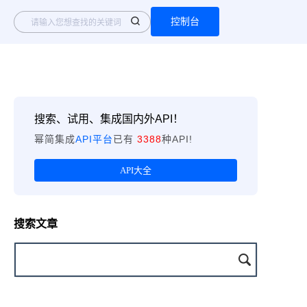
控制台
搜索、试用、集成国内外API！
幂简集成
API平台
已有
3388
种API!
API大全
搜索文章