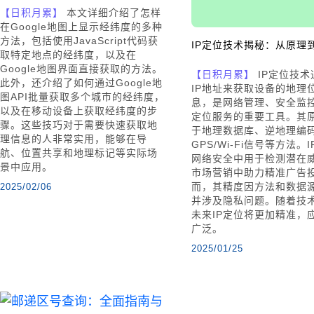
【日积月累】
本文详细介绍了怎样
在Google地图上显示经纬度的多种
方法，包括使用JavaScript代码获
IP定位技术揭秘：从原理
取特定地点的经纬度，以及在
Google地图界面直接获取的方法。
【日积月累】
IP定位技术
此外，还介绍了如何通过Google地
IP地址来获取设备的地理
图API批量获取多个城市的经纬度，
息，是网络管理、安全监
以及在移动设备上获取经纬度的步
定位服务的重要工具。其
骤。这些技巧对于需要快速获取地
于地理数据库、逆地理编
理信息的人非常实用，能够在导
GPS/Wi-Fi信号等方法。
航、位置共享和地理标记等实际场
网络安全中用于检测潜在
景中应用。
市场营销中助力精准广告
而，其精度因方法和数据
2025/02/06
并涉及隐私问题。随着技
未来IP定位将更加精准，
广泛。
2025/01/25