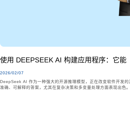
使用 DEEPSEEK AI 构建应用程序：
2026/02/07
DeepSeek AI 作为一种强大的开源推理模型，正在改变软件开
准确、可解释的答案，尤其在复杂决策和多变量处理方面表现出色。与传统
题、生成代码、撰写故事等功能上各有优势，但也面临计算资源需
DeepSeek 的开源特性使其能够被定制化用于特定用例，支持从
团队合作的重要性，以实现高效、高质量的软件开发。