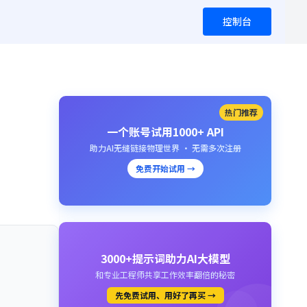
控制台
热门推荐
一个账号试用1000+ API
助力AI无缝链接物理世界 · 无需多次注册
免费开始试用 →
3000+提示词助力AI大模型
和专业工程师共享工作效率翻倍的秘密
先免费试用、用好了再买 →