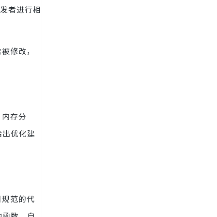
开发者进行相
常被修改，
、内存分
给出优化建
目规范的代
他函数，自