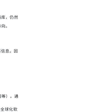
码库，仍然
方向。
感信息。因
图等）。通
在全球化软