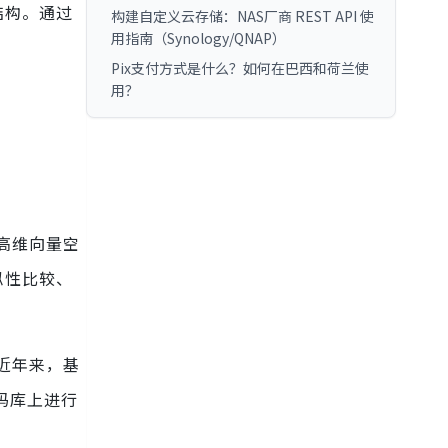
结构。通过
构建自定义云存储：NAS厂商 REST API 使
用指南（Synology/QNAP）
Pix支付方式是什么？如何在巴西和荷兰使
用？
到高维向量空
似性比较、
。近年来，基
代码库上进行