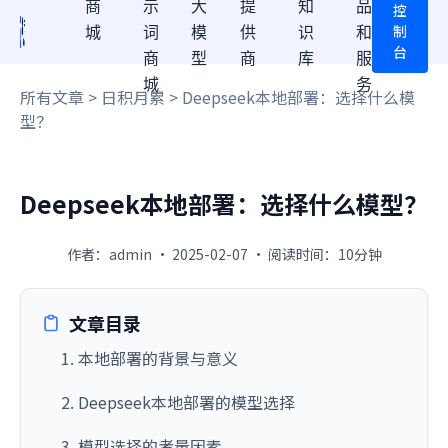
商
示
大
提
知
品
控
制
城
词
模
供
识
和
台
商
型
商
库
服
城
务
所有文章
>
日积月累
> Deepseek本地部署：选择什么模
型？
Deepseek本地部署：选择什么模型？
作者：admin · 2025-02-07 · 阅读时间：10分钟
文章目录
1. 本地部署的背景与意义
2. Deepseek本地部署的模型选择
3. 模型选择的考量因素