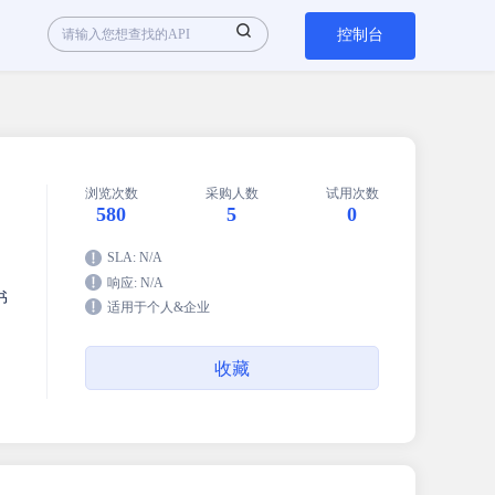
控制台
浏览次数
采购人数
试用次数
580
5
0
SLA: N/A
响应: N/A
书
适用于个人&企业
收藏