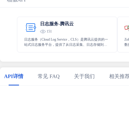
日志服务-腾讯云
151
日志服务（Cloud Log Service，CLS）是腾讯云提供的一
Zo
站式日志服务平台，提供了从日志采集、日志存储到日
数
志检索，图表分析、监控告警、日志投递等多项服务，
到
协助用户通过日志来解决业务运维、服务监控、日志审
程
计等场景问题。
API详情
常见 FAQ
关于我们
相关推