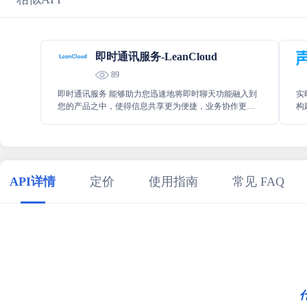
即时通讯服务-LeanCloud
89
即时通讯服务 能够助力您迅速地将即时聊天功能融入到
实
您的产品之中，使得信息共享更为便捷，业务协作更加
构
高效，用户之间的沟通也会变得格外流畅，极大地提升
话
产品的交互体验和实用性。
互
API详情
定价
使用指南
常见 FAQ