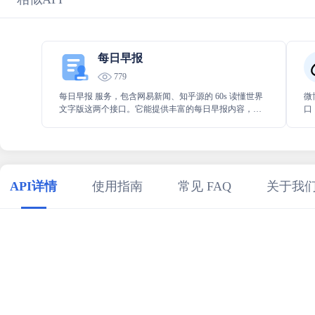
每日早报
779
每日早报 服务，包含网易新闻、知乎源的 60s 读懂世界
微
文字版这两个接口。它能提供丰富的每日早报内容，且
口
最多支持长达 100 天的回调，方便用户随时查阅过往早
内
报信息，是获取最新资讯和回顾历史的便捷之选。
任
API详情
使用指南
常见 FAQ
关于我