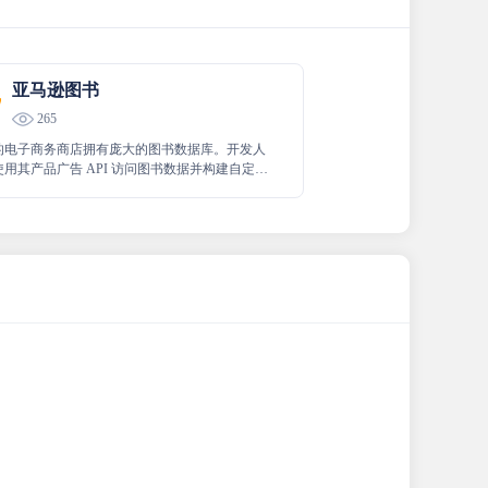
亚马逊图书
265
的电子商务商店拥有庞大的图书数据库。开发人
用其产品广告 API 访问图书数据并构建自定义
。产品 API 非常庞大，不仅限于书籍。开发人
获取有关在亚马逊上销售的任何产品的信息。您
任何变量（如 ISBN、书名或作者）搜索图书。
据库，开发人员必须在 Amazon Associates
ram 下注册其账户。这允许开发人员成为亚马逊的附
伙伴来销售他们的产品。访问他们的助理计划
以使用 API 构建专门用于销售书籍的应用程