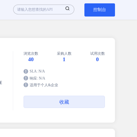
控制台
浏览次数
采购人数
试用次数
40
1
0
SLA: N/A
响应: N/A
在
适用于个人&企业
收藏