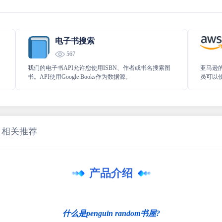
电子书搜索
567
我们的电子书API允许您使用ISBN、作者或书名搜索图
亚马逊
书。API使用Google Books作为数据源。
员可以使
应用程序
员可以
可以使用
要访问此数
Prog
相关推荐
属合作
后，您可
序。
产品介绍
什么是penguin random书屋?