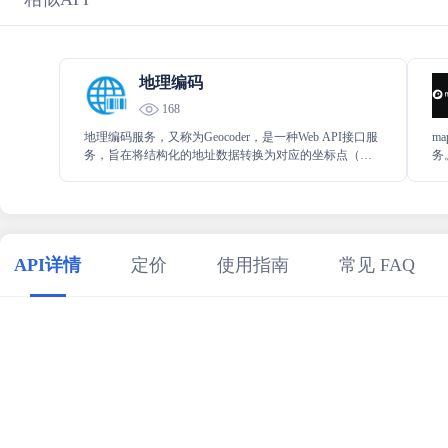
地理编码
168
地理编码服务，又称为Geocoder，是一种Web API接口服
m
务，旨在将结构化的地址数据转换为对应的坐标点（经
务
纬度）。该服务提供了将详细的地址信息（如省/市/区/街
要
道/门牌号）解析为相应位置坐标的功能。
策
API详情
定价
使用指南
常见 FAQ