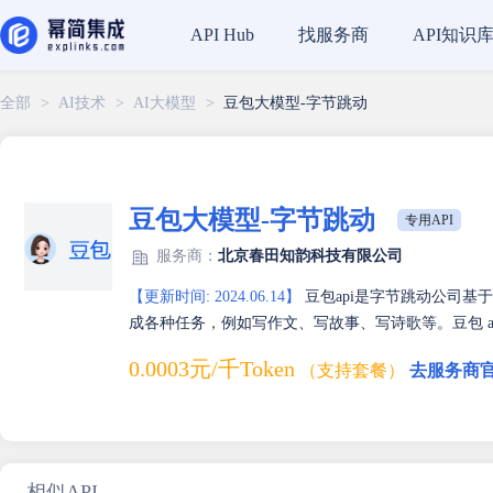
找服务商
API知识
API Hub
全部
>
AI技术
>
AI大模型
>
豆包大模型-字节跳动
豆包大模型-字节跳动
专用API
服务商：
北京春田知韵科技有限公司
【更新时间: 2024.06.14】
豆包api是字节跳动公司基
成各种任务，例如写作文、写故事、写诗歌等。豆包 ap
0.0003元/千Token
（支持套餐）
去服务商
相似API