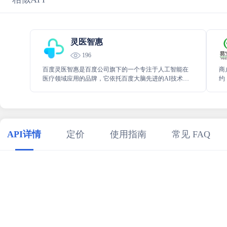
灵医智惠
196
百度灵医智惠是百度公司旗下的一个专注于人工智能在
商
医疗领域应用的品牌，它依托百度大脑先进的AI技术和
约
资源，致力于开发并提供一系列智慧医疗解决方案。
付
API详情
定价
使用指南
常见 FAQ