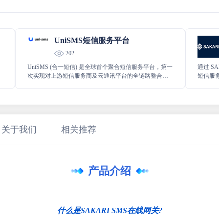
UniSMS短信服务平台
202
UniSMS (合一短信) 是全球首个聚合短信服务平台，第一
通过 S
次实现对上游短信服务商及云通讯平台的全链路整合：
短信服
信息整合、通道整合、服务整合、技术整合及数据整
发送短
合。 使用 UniSMS 可敏捷、高速、稳定地发送短信至中
的信息
国大陆及全球 226 个国家和地区，并配备开放、透明、
一体化的跨通道集成管理系统。
关于我们
相关推荐
产品介绍
什么是SAKARI SMS在线网关?