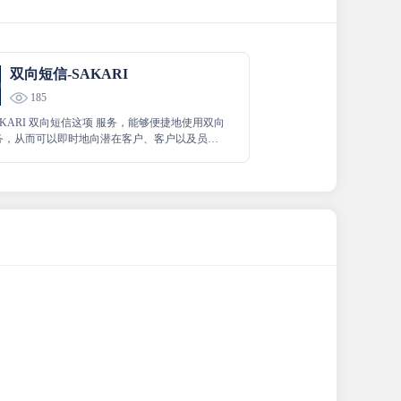
双向短信-SAKARI
185
AKARI 双向短信这项 服务，能够便捷地使用双向
务，从而可以即时地向潜在客户、客户以及员工
信，并且能迅速接收他们回复的短信，实现高效
交互与沟通。