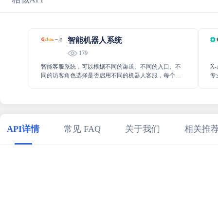
智能机器人系统
179
智能客服系统，可以根据不同的渠道、不同的入口、不
X
同的访客角色选择是否启用不同的机器人客服，每个客
专
服机器人启用不同的配置和连接不同的知识库。 目前支
持网站、微信、APP、小程序等以及自定义渠道接入。
API详情
常见 FAQ
关于我们
相关推