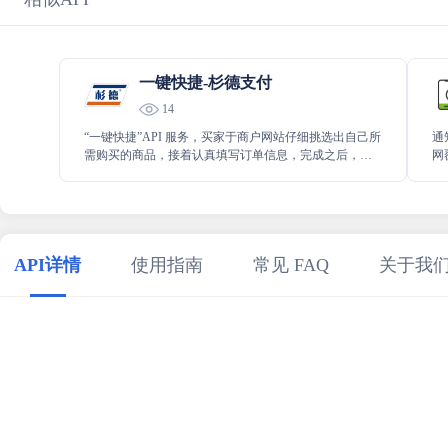
一键快捷-杉德支付
14
“一键快捷”API 服务，买家于商户网站仔细挑选出自己所
通
需购买的商品，接着认真填写订单信息，完成之后，点
网
击立即购买。
达
通
API详情
使用指南
常见 FAQ
关于我