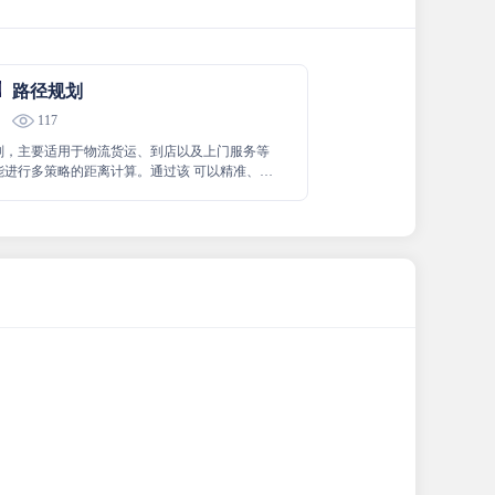
路径规划
117
划，主要适用于物流货运、到店以及上门服务等
能进行多策略的距离计算。通过该 可以精准、高
划路径和计算距离，为相关业务提供有力的数据
助力提升服务质量与效率。