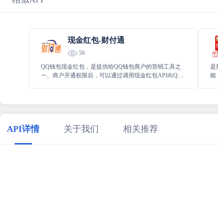
现金红包-财付通
59
QQ钱包现金红包，是提供给QQ钱包商户的营销工具之
是
一。商户开通权限后，可以通过调用现金红包API向QQ
能
钱包个人用户发放现金红包。 用户领取红包后，资金到
付
达用户的QQ钱包余额账户，和余额中的其它资金有一样
的使用出口。若用户未领取，资金将在24小时后退回到
商户的QQ钱包商户号资金账户中。
API详情
关于我们
相关推荐