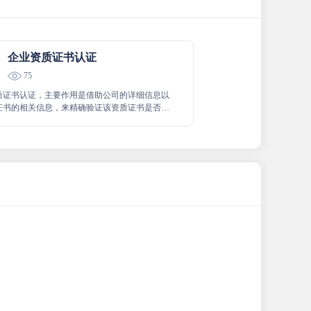
企业资质证书认证
75
质证书认证，主要作用是借助公司的详细信息以
证书的相关信息，来精确验证该资质证书是否确
于特定的这家公司，从而确保公司与资质证书之
确关联和匹配。