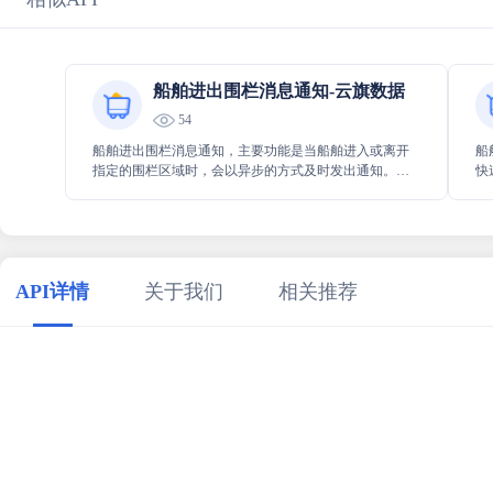
船舶进出围栏消息通知-云旗数据
54
船舶进出围栏消息通知，主要功能是当船舶进入或离开
船
指定的围栏区域时，会以异步的方式及时发出通知。它
快
能精确地反馈船舶在特定区域的动态情况，为相关管理
便
和监控提供重要的信息支持，以便更好地进行决策和管
的
控。
API详情
关于我们
相关推荐