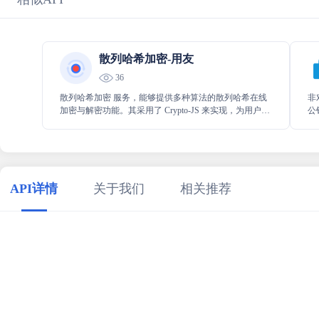
散列哈希加密-用友
36
散列哈希加密 服务，能够提供多种算法的散列哈希在线
非
加密与解密功能。其采用了 Crypto-JS 来实现，为用户提
公
供安全可靠且高效的加密解密操作，无论是数据保护还
钥
是信息安全需求，都能在此得到很好的满足。
非
API详情
关于我们
相关推荐