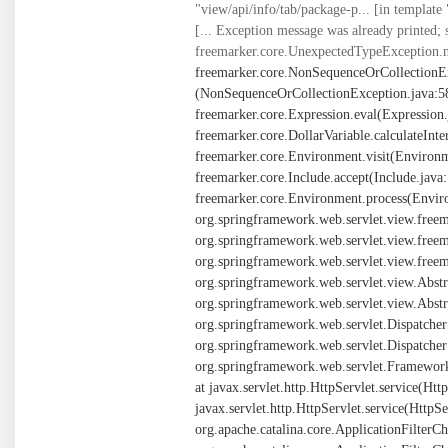
"view/api/info/tab/package-p... [in template
[... Exception message was already printed; 
freemarker.core.UnexpectedTypeException.n
freemarker.core.NonSequenceOrCollectionE
(NonSequenceOrCollectionException.java:58) at freemarker.core.BuiltInsForSequences$joinBI._eval(BuiltInsForSequences.java:261) at freemarker.core.Expression.eval(Expression.java:101) at freemarker.core.MethodCall._eval(MethodCall.java:55) at freemarker.core.Expression.eval(Expression.java:101) at freemarker.core.DollarVariable.calculateInterpolatedStringOrMarkup(DollarVariable.java:100) at freemarker.core.DollarVariable.accept(DollarVariable.java:63) at freemarker.core.Environment.visit(Environment.java:334) at freemarker.core.Environment.visit(Environment.java:340) at freemarker.core.Environment.include(Environment.java:2925) at freemarker.core.Include.accept(Include.java:171) at freemarker.core.Environment.visit(Environment.java:334) at freemarker.core.Environment.visit(Environment.java:340) at freemarker.core.Environment.process(Environment.java:313) at freemarker.template.Template.process(Template.java:383) at org.springframework.web.servlet.view.freemarker.FreeMarkerView.processTemplate(FreeMarkerView.java:391) at org.springframework.web.servlet.view.freemarker.FreeMarkerView.doRender(FreeMarkerView.java:304) at org.springframework.web.servlet.view.freemarker.FreeMarkerView.renderMergedTemplateModel(FreeMarkerView.java:255) at org.springframework.web.servlet.view.AbstractTemplateView.renderMergedOutputModel(AbstractTemplateView.java:179) at org.springframework.web.servlet.view.AbstractView.render(AbstractView.java:316) at org.springframework.web.servlet.DispatcherServlet.render(DispatcherServlet.java:1373) at org.springframework.web.servlet.DispatcherServlet.processDispatchResult(DispatcherServlet.java:1118) at org.springframework.web.servlet.DispatcherServlet.doDispatch(DispatcherServlet.java:1057) at org.springframework.web.servlet.DispatcherServlet.doService(DispatcherServlet.java:943) at org.springframework.web.servlet.FrameworkServlet.processRequest(FrameworkServlet.java:1006) at org.springframework.web.servlet.FrameworkServlet.doGet(FrameworkServlet.java:898) at javax.servlet.http.HttpServlet.service(HttpServlet.java:626) at org.springframework.web.servlet.FrameworkServlet.service(FrameworkServlet.java:883) at javax.servlet.http.HttpServlet.service(HttpServlet.java:733) at org.apache.catalina.core.ApplicationFilterChain.internalDoFilter(ApplicationFilterChain.java:231) at org.apache.catalina.core.ApplicationFilterChain.doFilter(ApplicationFilterChain.java:166) at org.apache.tomcat.websocket.server.WsFilter.doFilter(WsFilter.java:53) at org.apache.catalina.core.ApplicationFilterChain.internalDoFilter(ApplicationFilterChain.java:193) at org.apache.catalina.core.ApplicationFilterChain.doFilter(ApplicationFilterChain.java:166) at org.springframework.web.filter.OncePerRequestFilter.doFilter(OncePerRequestFilter.java:113) at org.apache.catalina.core.ApplicationFilterChain.internalDoFilter(ApplicationFilterChain.java:193) at org.apache.catalina.core.ApplicationFilterChain.doFilter(ApplicationFilterChain.java:166) at org.springframework.web.filter.OncePerRequestFilter.doFilter(OncePerRequestFilter.java:113) at org.apache.catalina.core.ApplicationFilterChain.internalDoFilter(ApplicationFilterChain.java:193) at org.apache.catalina.core.ApplicationFilterChain.doFilter(ApplicationFilte