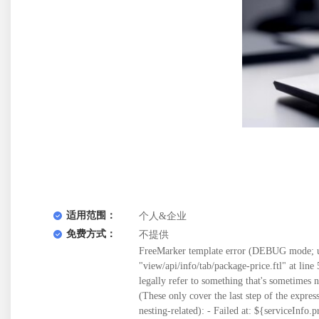
适用范围：
个人&企业
免费方式：
不提供
FreeMarker template error (DEBUG mode; us
"view/api/info/tab/package-price.ftl" at line 5
legally refer to something that's sometimes
(These only cover the last step of the expre
nesting-related): - Failed at: ${serviceInfo.