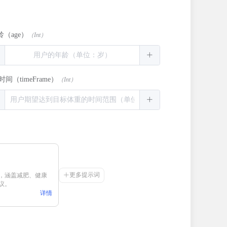
龄
（age）
（Int）
时间
（timeFrame）
（Int）
更多提示词
，涵盖减肥、健康
议。
详情