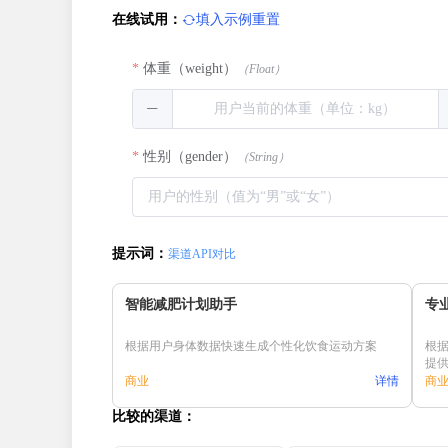
在线试用：
填入示例
重置
体重
（weight）
（Float）
性别
（gender）
（String）
提示词：
渠道API对比
智能减肥计划助手
专
根据用户身体数据快速生成个性化饮食运动方案
根
提
商业
详情
商
比较的渠道：