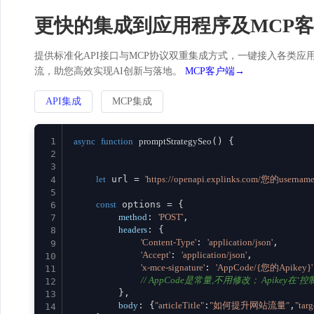
更快的集成到应用程序及MCP
提供标准化API接口与MCP协议双重集成方式，一键接入各类应用。
流，助您高效实现AI创新与落地。
MCP客户端→
API集成
MCP集成
1
async
function
promptStrategySeo
(
) {

2
3
let
 url = 
'https://openapi.explinks.com/您的username
4
5
const
 options = {

6
method
: 
'POST'
,

7
headers
: {

8
'Content-Type'
: 
'application/json'
,

9
'Accept'
: 
'application/json'
,

10
'x-mce-signature'
: 
'AppCode/{您的Apikey}'
11
// AppCode是常量,不用修改； Apikey在‘控制台
12
        },

13
body
: {
"articleTitle"
:
"如何提升网站流量"
,
"tar
14