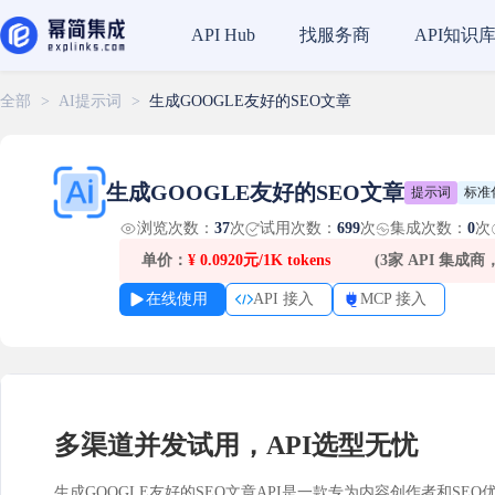
找服务商
API知识
API Hub
全部
>
AI提示词
>
生成GOOGLE友好的SEO文章
生成GOOGLE友好的SEO文章
提示词
标准
浏览次数：
37
次
试用次数：
699
次
集成次数：
0
次
单价：
¥
0.0920元/1K tokens
(3家 API 集成
在线使用
API 接入
MCP 接入
多渠道并发试用，API选型无忧
生成GOOGLE友好的SEO文章API是一款专为内容创作者和SEO