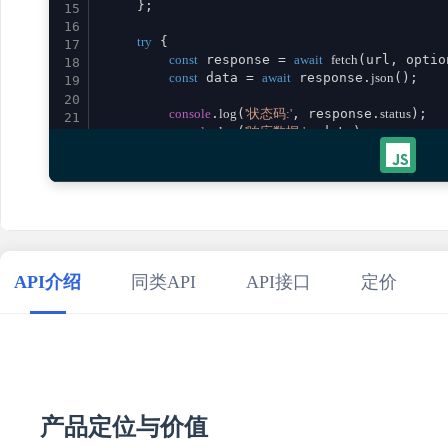
    };

15
16
try
 {

17
const
 response = 
await
fetch
(url, option
18
const
 data = 
await
 response.
json
();

19
20
console
.
log
(
'状态码:'
, response.
status
);

21
console
.
log
(
'响应数据:'
, data);

22
23
return
 data;

24
    } 
catch
 (error) {

25
console
.
error
(
'请求失败:'
, error);

26
throw
 error;

27
    }

28
}

29
API介绍
同类API
API接口
定价
30
// 使用示例
31
promptStrategySeo
()

32
    .
then
(
result
 =>
console
.
log
(
'成功:'
, result))

33
    .
catch
(
error
 =>
console
.
error
(
'错误:'
34
35
产品定位与价值