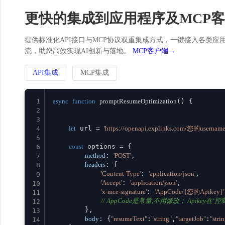
更快的集成到应用程序及MCP
提供标准化API接口与MCP协议双重集成方式，一键接入各类应用。
流，助您高效实现AI创新与落地。
MCP客户端→
API集成
MCP集成
1
async
function
promptResumeOptimization
(
) {

2
3
let
 url = 
'https://openapi.explinks.com/您的username
4
5
const
 options = {

6
method
: 
'POST'
,

7
headers
: {

8
'Content-Type'
: 
'application/json'
,

9
'Accept'
: 
'application/json'
,

10
'x-mce-signature'
: 
'AppCode/{您的Apikey}'
11
// AppCode是常量,不用修改； Apikey在‘控制台
12
        },

13
body
: {
"resumeText"
:
"string"
,
"targetJob"
:
"stri
14