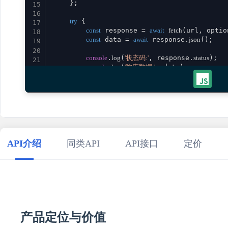
    };

15
16
try
 {

17
const
 response = 
await
fetch
(url, option
18
const
 data = 
await
 response.
json
();

19
20
console
.
log
(
'状态码:'
, response.
status
);

21
console
.
log
(
'响应数据:'
, data);

22
23
return
 data;

24
    } 
catch
 (error) {

25
console
.
error
(
'请求失败:'
, error);

26
throw
 error;

27
    }

28
}

29
API介绍
同类API
API接口
定价
30
// 使用示例
31
promptResumeOptimization
()

32
    .
then
(
result
 =>
console
.
log
(
'成功:'
, result))

33
    .
catch
(
error
 =>
console
.
error
(
'错误:'
34
35
产品定位与价值