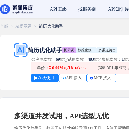
找服务商
API知识
API Hub
全部
>
AI提示词
>
简历优化助手
简历优化助手
提示词
标准化接口
多渠道路由
浏览次数：
69
次
试用次数：
483
次
集成次数：
1
次
单价：
¥
0.0920元/1K tokens
(3家 API 集成
在线使用
API 接入
MCP 接入
多渠道并发试用，API选型无忧
简历优化助手是一款基于AI技术的提示词API工具，专注于帮助