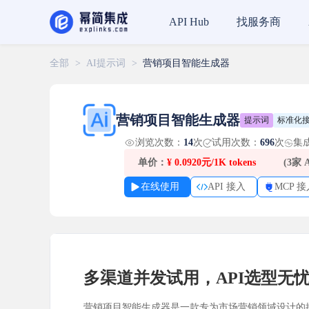
找服务商
API Hub
全部
>
AI提示词
>
营销项目智能生成器
营销项目智能生成器
提示词
标准化
浏览次数：
14
次
试用次数：
696
次
集
单价：
¥
0.0920元/1K tokens
(3家
在线使用
API 接入
MCP 接
多渠道并发试用，API选型无
营销项目智能生成器是一款专为市场营销领域设计的提