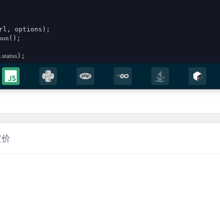
rl, options);

json
();

.
status
);

;

定价
sult))
