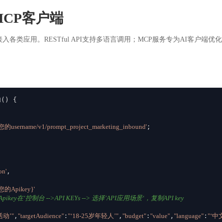
CP客户端
入各类应用。RESTful API支持多语言调用；MCP服务专为AI客户
d
(
) {

om/您的username/v1/prompt_project_marketing_inbound'
;

on'
,

{您的Apikey}'
ikey在‘控制台 -->API KEYs --> 选择’API应用场景‘，复制API key
动’"
,
"targetAudience"
:
"‘18-25岁年轻人’"
,
"budget"
:
"value"
,
"language"
:
"‘中