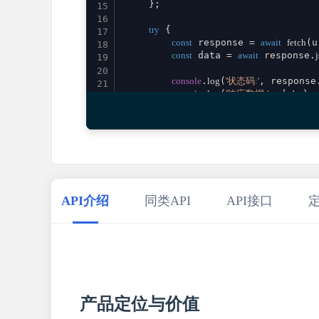
    };

15
16
try
 {

17
const
 response = 
await
fetch
(u
18
const
 data = 
await
 response.
19
20
console
.
log
(
'状态码:'
, response
21
console
.
log
(
'响应数据:'
, data);

22
23
return
 data;

24
    } 
catch
 (error) {

25
console
.
error
(
'请求失败:'
, error)
26
throw
 error;

27
    }

28
}

29
API介绍
同类API
API接口
30
// 使用示例
31
promptProjectMarketingInbound
()

32
    .
then
(
result
 =>
console
.
log
(
'成功:'
, re
33
    .
catch
(
error
 =>
console
.
error
(
'错误:'
34
35
产品定位与价值