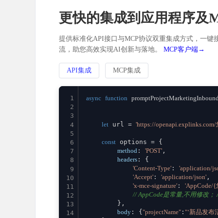
更快的集成到应用程序及M
提供标准化API接口与MCP协议双重集成方式，一键接
流，助您高效实现AI创新与落地。
MCP客户端→
API集成
MCP集成
1
async
function
promptProjectMarketingInboun
2
3
let
 url = 
'https://openapi.explinks.c
4
5
const
 options = {

6
method
: 
'POST'
,

7
headers
: {

8
'Content-Type'
: 
'application/js
9
'Accept'
: 
'application/json'
,

10
'x-mce-signature'
: 
'AppCode/
11
// AppCode是常量,不用修改； Ap
12
        },

13
body
: {
"projectName"
:
"‘新品发布活
14