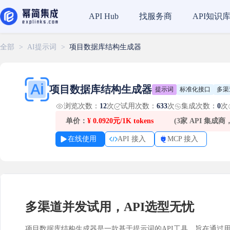
找服务商
API知识
API Hub
全部
>
AI提示词
>
项目数据库结构生成器
项目数据库结构生成器
提示词
标准化接口
多渠
浏览次数：
12
次
试用次数：
633
次
集成次数：
0
次
单价：
¥
0.0920元/1K tokens
(3家 API 集成
在线使用
API 接入
MCP 接入
多渠道并发试用，API选型无忧
项目数据库结构生成器是一款基于提示词的API工具，旨在通过