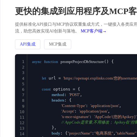
更快的集成到应用程序及MCP
提供标准化API接口与MCP协议双重集成方式，一键接入各类应用。
流，助您高效实现AI创新与落地。
MCP客户端→
API集成
MCP集成
1
async
function
promptProjectDbStructure
(
) {

2
3
let
 url = 
'https://openapi.explinks.com/您的username
4
5
const
 options = {

6
method
: 
'POST'
,

7
headers
: {

8
'Content-Type'
: 
'application/json'
,

9
'Accept'
: 
'application/json'
,

10
'x-mce-signature'
: 
'AppCode/{您的Apikey}'
11
// AppCode是常量,不用修改； Apikey在‘控制台
12
        },

13
body
: {
"projectName"
:
"电商系统"
,
"tableName"
14