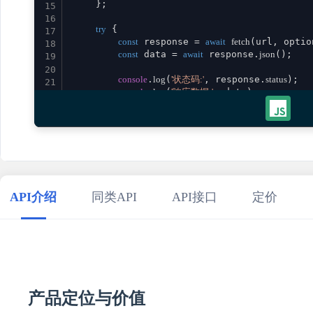
    };

15
16
try
 {

17
const
 response = 
await
fetch
(url, option
18
const
 data = 
await
 response.
json
();

19
20
console
.
log
(
'状态码:'
, response.
status
);

21
console
.
log
(
'响应数据:'
, data);

22
23
return
 data;

24
    } 
catch
 (error) {

25
console
.
error
(
'请求失败:'
, error);

26
throw
 error;

27
    }

28
}

29
API介绍
同类API
API接口
定价
30
// 使用示例
31
promptProjectDbStructure
()

32
    .
then
(
result
 =>
console
.
log
(
'成功:'
, result))

33
    .
catch
(
error
 =>
console
.
error
(
'错误:'
34
35
产品定位与价值