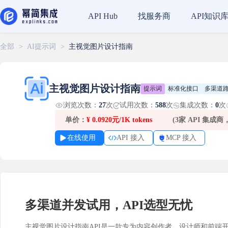
找服务商
API知识
API Hub
全部
>
AI提示词
>
主视觉图片设计指南
主视觉图片设计指南
提示词
标准化接口
多渠道
浏览次数：
27
次
试用次数：
588
次
集成次数：
0
次
单价：
¥
0.0920元/1K tokens
(3家 API 集成
在线使用
API 接入
MCP 接入
多渠道并发试用，API选型无忧
主视觉图片设计指南API是一款专为内容创作者、设计师和前端