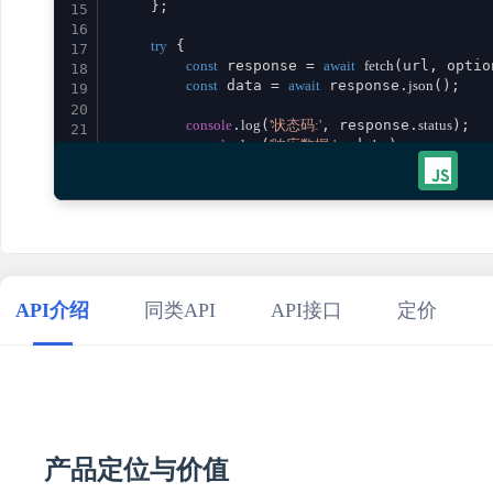
    };

15
16
try
 {

17
const
 response = 
await
fetch
(url, option
18
const
 data = 
await
 response.
json
();

19
20
console
.
log
(
'状态码:'
, response.
status
);

21
console
.
log
(
'响应数据:'
, data);

22
23
return
 data;

24
    } 
catch
 (error) {

25
console
.
error
(
'请求失败:'
, error);

26
throw
 error;

27
    }

28
}

29
API介绍
同类API
API接口
定价
30
// 使用示例
31
promptHeroImageGuide
()

32
    .
then
(
result
 =>
console
.
log
(
'成功:'
, result))

33
    .
catch
(
error
 =>
console
.
error
(
'错误:'
34
35
产品定位与价值