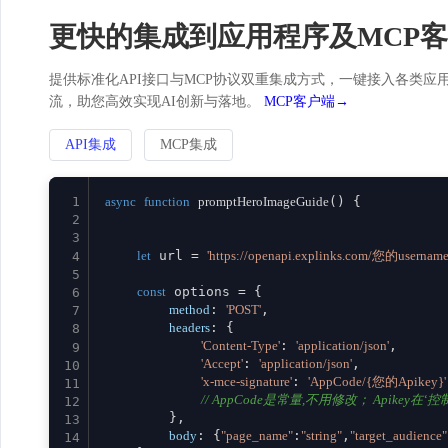
更快的集成到应用程序及MCP
提供标准化API接口与MCP协议双重集成方式，一键接入各类应用。
流，助您高效实现AI创新与落地。
MCP客户端→
API集成
MCP集成
1
async
function
promptHeroImageGuide
(
) {

2
3
let
 url = 
'https://openapi.explinks.com/您的usernam
4
5
const
 options = {

6
method
: 
'POST'
,

7
headers
: {

8
'Content-Type'
: 
'application/json'
,

9
'Accept'
: 
'application/json'
,

10
'x-mce-signature'
: 
'AppCode/{您的Apikey}'
11
// AppCode是常量,不用修改； Apikey在‘控制台
12
        },

13
body
: {
"page_name"
:
"string"
,
"target_audience"
14