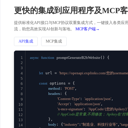
更快的集成到应用程序及MCP
提供标准化API接口与MCP协议双重集成方式，一键接入各类应用。
流，助您高效实现AI创新与落地。
MCP客户端→
API集成
MCP集成
1
async
function
promptGenerateB2bWebsite
(
) {

2
3
let
 url = 
'https://openapi.explinks.com/您的usernam
4
5
const
 options = {

6
method
: 
'POST'
,

7
headers
: {

8
'Content-Type'
: 
'application/json'
,

9
'Accept'
: 
'application/json'
,

10
'x-mce-signature'
: 
'AppCode/{您的Apikey}'
11
// AppCode是常量,不用修改； Apikey在‘控制台
12
        },

13
body
: {
"industry"
:
"制造业、科技行业等"
,
"tar
14