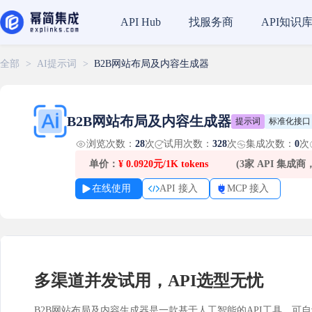
找服务商
API知识
API Hub
全部
>
AI提示词
>
B2B网站布局及内容生成器
B2B网站布局及内容生成器
提示词
标准化接口
浏览次数：
28
次
试用次数：
328
次
集成次数：
0
次
单价：
¥
0.0920元/1K tokens
(3家 API 集成
在线使用
API 接入
MCP 接入
多渠道并发试用，API选型无忧
B2B网站布局及内容生成器是一款基于人工智能的API工具，可自