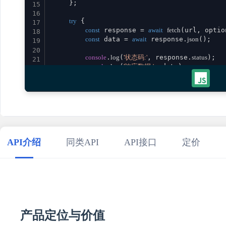
    };

15
16
try
 {

17
const
 response = 
await
fetch
(url, option
18
const
 data = 
await
 response.
json
();

19
20
console
.
log
(
'状态码:'
, response.
status
);

21
console
.
log
(
'响应数据:'
, data);

22
23
return
 data;

24
    } 
catch
 (error) {

25
console
.
error
(
'请求失败:'
, error);

26
throw
 error;

27
    }

28
}

29
API介绍
同类API
API接口
定价
30
// 使用示例
31
promptGenerateB2bWebsite
()

32
    .
then
(
result
 =>
console
.
log
(
'成功:'
, result))

33
    .
catch
(
error
 =>
console
.
error
(
'错误:'
34
35
产品定位与价值