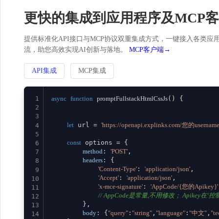
更快的集成到应用程序及MCP
提供标准化API接口与MCP协议双重集成方式，一键接入各类应用。
流，助您高效实现AI创新与落地。
MCP客户端→
API集成
MCP集成
1
async
function
promptFullstackHtmlCssJs
(
) {

2
3
let
 url = 
'https://openapi.explinks.com/您的username
4
5
const
 options = {

6
method
: 
'POST'
,

7
headers
: {

8
'Content-Type'
: 
'application/json'
,

9
'Accept'
: 
'application/json'
,

10
'x-mce-signature'
: 
'AppCode/{您的Apikey}'
11
// AppCode是常量,不用修改； Apikey在‘控制台
12
        },

13
body
: {
"query"
:
"string"
,
"language"
:
"中文"
,
"t
14