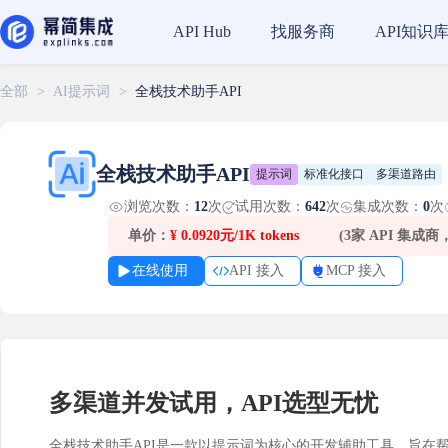
找服务商
API知识
API Hub
全部
>
AI提示词
>
全栈技术助手API
全栈技术助手API
提示词
标准化接口
多渠道路由
浏览次数：
12
次
试用次数：
642
次
集成次数：
0
次
单价：
¥
0.0920元/1K tokens
(3家 API 集成
在线使用
API 接入
MCP 接入
多渠道并发试用，API选型无忧
全栈技术助手API是一款以提示词为核心的开发辅助工具，旨在