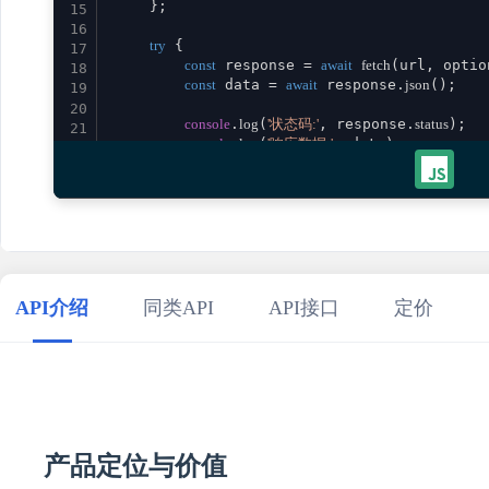
    };

15
16
try
 {

17
const
 response = 
await
fetch
(url, option
18
const
 data = 
await
 response.
json
();

19
20
console
.
log
(
'状态码:'
, response.
status
);

21
console
.
log
(
'响应数据:'
, data);

22
23
return
 data;

24
    } 
catch
 (error) {

25
console
.
error
(
'请求失败:'
, error);

26
throw
 error;

27
    }

28
}

29
API介绍
同类API
API接口
定价
30
// 使用示例
31
promptFullstackHtmlCssJs
()

32
    .
then
(
result
 =>
console
.
log
(
'成功:'
, result))

33
    .
catch
(
error
 =>
console
.
error
(
'错误:'
34
35
产品定位与价值