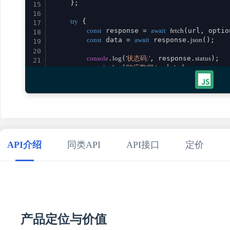
    };

15
16
try
 {

17
const
 response = 
await
fetch
(url, option
18
const
 data = 
await
 response.
json
();

19
20
console
.
log
(
'状态码:'
, response.
status
);

21
console
.
log
(
'响应数据:'
, data);

22
23
return
 data;

24
    } 
catch
 (error) {

25
console
.
error
(
'请求失败:'
, error);

26
throw
 error;

27
    }

28
}

29
API介绍
同类API
API接口
定价
30
// 使用示例
31
promptExpertBackendOpt
()

32
    .
then
(
result
 =>
console
.
log
(
'成功:'
, result))

33
    .
catch
(
error
 =>
console
.
error
(
'错误:'
34
35
产品定位与价值