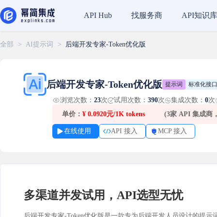
找服务商
API知识
API Hub
全部
>
AI提示词
>
后端开发专家-Token优化版
后端开发专家-Token优化版
提示词
标准化接
浏览次数：
23
次
试用次数：
390
次
集成次数：
0
次
单价：
¥
0.0920元/1K tokens
(3家 API 集成
在线使用
API 接入
MCP 接入
多渠道并发试用，API选型无忧
后端开发专家-Token优化版是一款专为后端开发人员设计的提示