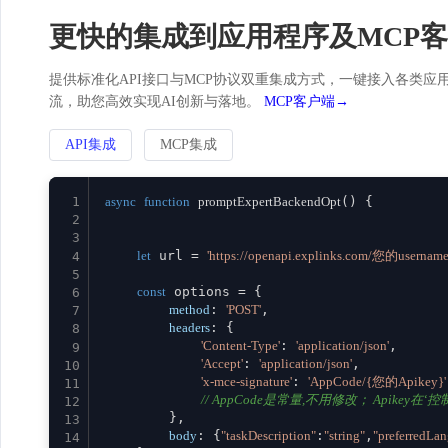
更快的集成到应用程序及MCP
提供标准化API接口与MCP协议双重集成方式，一键接入各类应用。
流，助您高效实现AI创新与落地。
MCP客户端→
API集成
MCP集成
1
async
function
promptExpertBackendOpt
(
) {

2
3
let
 url = 
'https://openapi.explinks.com/您的usernam
4
5
const
 options = {

6
method
: 
'POST'
,

7
headers
: {

8
'Content-Type'
: 
'application/json'
,

9
'Accept'
: 
'application/json'
,

10
'x-mce-signature'
: 
'AppCode/{您的Apikey}'
11
// AppCode是常量,不用修改； Apikey在‘控制台
12
        },

13
body
: {
"taskDescription"
:
"string"
,
"preferredLa
14