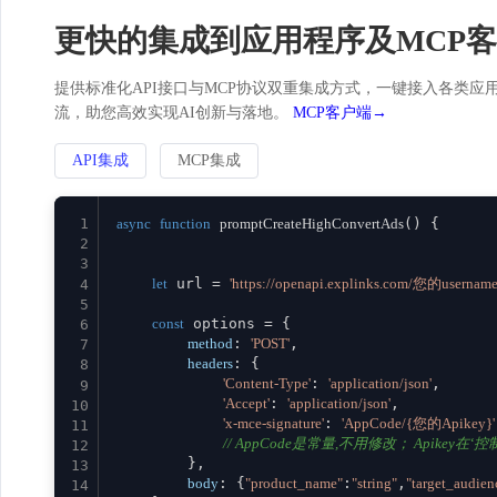
更快的集成到应用程序及MCP
提供标准化API接口与MCP协议双重集成方式，一键接入各类应用。
流，助您高效实现AI创新与落地。
MCP客户端→
API集成
MCP集成
1
async
function
promptCreateHighConvertAds
(
) {

2
3
let
 url = 
'https://openapi.explinks.com/您的username
4
5
const
 options = {

6
method
: 
'POST'
,

7
headers
: {

8
'Content-Type'
: 
'application/json'
,

9
'Accept'
: 
'application/json'
,

10
'x-mce-signature'
: 
'AppCode/{您的Apikey}'
11
// AppCode是常量,不用修改； Apikey在‘控制台
12
        },

13
body
: {
"product_name"
:
"string"
,
"target_audien
14