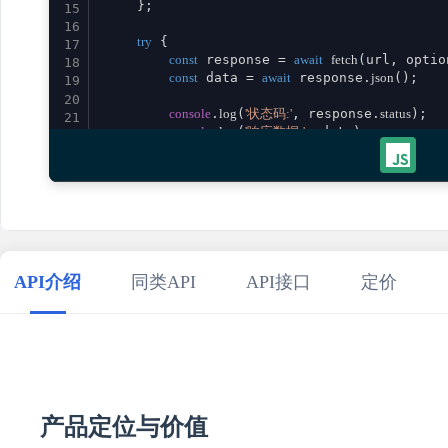
    };

15
16
try
 {

17
const
 response = 
await
fetch
(url, option
18
const
 data = 
await
 response.
json
();

19
20
console
.
log
(
'状态码:'
, response.
status
);

21
console
.
log
(
'响应数据:'
, data);

22
23
return
 data;

24
    } 
catch
 (error) {

25
console
.
error
(
'请求失败:'
, error);

26
throw
 error;

27
    }

28
}

29
API介绍
同类API
API接口
定价
30
// 使用示例
31
promptCreateHighConvertAds
()

32
    .
then
(
result
 =>
console
.
log
(
'成功:'
, result))

33
    .
catch
(
error
 =>
console
.
error
(
'错误:'
34
35
产品定位与价值