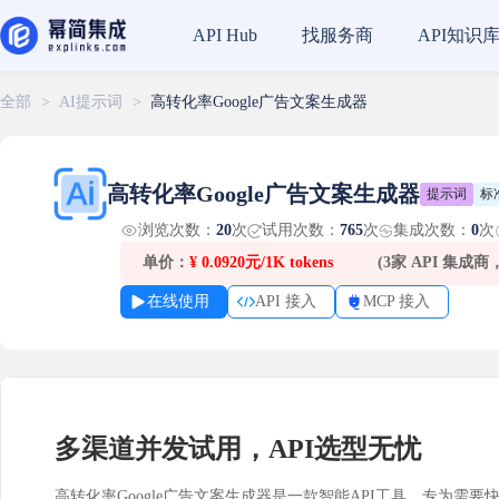
找服务商
API知识
API Hub
全部
>
AI提示词
>
高转化率Google广告文案生成器
高转化率Google广告文案生成器
提示词
标
浏览次数：
20
次
试用次数：
765
次
集成次数：
0
次
单价：
¥
0.0920元/1K tokens
(3家 API 集成
在线使用
API 接入
MCP 接入
多渠道并发试用，API选型无忧
高转化率Google广告文案生成器是一款智能API工具，专为需要快