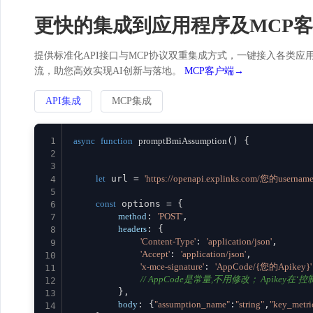
更快的集成到应用程序及MCP
提供标准化API接口与MCP协议双重集成方式，一键接入各类应用。
流，助您高效实现AI创新与落地。
MCP客户端→
API集成
MCP集成
1
async
function
promptBmiAssumption
(
) {

2
3
let
 url = 
'https://openapi.explinks.com/您的usernam
4
5
const
 options = {

6
method
: 
'POST'
,

7
headers
: {

8
'Content-Type'
: 
'application/json'
,

9
'Accept'
: 
'application/json'
,

10
'x-mce-signature'
: 
'AppCode/{您的Apikey}'
11
// AppCode是常量,不用修改； Apikey在‘控制台
12
        },

13
body
: {
"assumption_name"
:
"string"
,
"key_metri
14