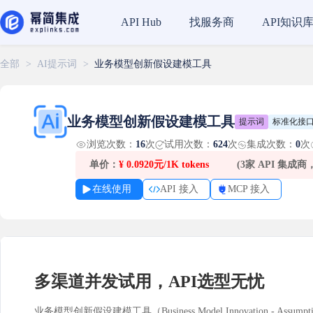
找服务商
API知识
API Hub
全部
>
AI提示词
>
业务模型创新假设建模工具
业务模型创新假设建模工具
提示词
标准化接
浏览次数：
16
次
试用次数：
624
次
集成次数：
0
次
单价：
¥
0.0920元/1K tokens
(3家 API 集成
在线使用
API 接入
MCP 接入
多渠道并发试用，API选型无忧
业务模型创新假设建模工具（Business Model Innovation - Assump