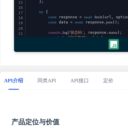
    };

15
16
try
 {

17
const
 response = 
await
fetch
(url, option
18
const
 data = 
await
 response.
json
();

19
20
console
.
log
(
'状态码:'
, response.
status
);

21
console
.
log
(
'响应数据:'
, data);

22
23
return
 data;

24
    } 
catch
 (error) {

25
console
.
error
(
'请求失败:'
, error);

26
throw
 error;

27
    }

28
}

29
API介绍
同类API
API接口
定价
30
// 使用示例
31
promptBmiAssumption
()

32
    .
then
(
result
 =>
console
.
log
(
'成功:'
, result))

33
    .
catch
(
error
 =>
console
.
error
(
'错误:'
34
35
产品定位与价值