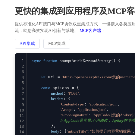
更快的集成到应用程序及MCP
提供标准化API接口与MCP协议双重集成方式，一键接入各类应用。
流，助您高效实现AI创新与落地。
MCP客户端→
API集成
MCP集成
1
async
function
promptArticleKeywordStrategy
(
) {

2
3
let
 url = 
'https://openapi.explinks.com/您的username
4
5
const
 options = {

6
method
: 
'POST'
,

7
headers
: {

8
'Content-Type'
: 
'application/json'
,

9
'Accept'
: 
'application/json'
,

10
'x-mce-signature'
: 
'AppCode/{您的Apikey}'
11
// AppCode是常量,不用修改； Apikey在‘控制台
12
        },

13
body
: {
"articleTitle"
:
"如何提升内容营销效果"
,
14