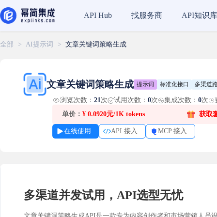
找服务商
API知识
API Hub
全部
>
AI提示词
>
文章关键词策略生成
文章关键词策略生成
提示词
标准化接口
多渠道
浏览次数：
21
次
试用次数：
0
次
集成次数：
0
次
单价：
¥
0.0920元/1K tokens
获取
在线使用
API 接入
MCP 接入
多渠道并发试用，API选型无忧
文章关键词策略生成API是一款专为内容创作者和市场营销人员