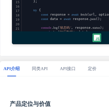
    };

15
16
try
 {

17
const
 response = 
await
fetch
(url, option
18
const
 data = 
await
 response.
json
();

19
20
console
.
log
(
'状态码:'
, response.
status
);

21
console
.
log
(
'响应数据:'
, data);

22
23
return
 data;

24
    } 
catch
 (error) {

25
console
.
error
(
'请求失败:'
, error);

26
throw
 error;

27
    }

28
}

29
API介绍
同类API
API接口
定价
30
// 使用示例
31
promptArticleKeywordStrategy
()

32
    .
then
(
result
 =>
console
.
log
(
'成功:'
, result))

33
    .
catch
(
error
 =>
console
.
error
(
'错误:'
34
35
产品定位与价值