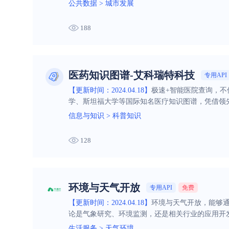
公共数据
>
城市发展
188
医药知识图谱-艾科瑞特科技
专用API
【更新时间：2024.04.18】
极速+智能医院查询，不
学、斯坦福大学等国际知名医疗知识图谱，凭借领先的
解决方案，为更好的服务患者
信息与知识
>
科普知识
128
环境与天气开放
专用API
免费
【更新时间：2024.04.18】
环境与天气开放，能够
论是气象研究、环境监测，还是相关行业的应用开
生活服务
>
天气环境