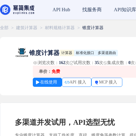
找服务商
API知识
API Hub
全部
>
建筑计算器
>
材料规格计算器
>
锥度计算器
锥度计算器
计算器
标准化接口
多渠道路由
浏览次数：
162
次
试用次数：
35
次
集成次数：
0
次
单价：
免费
在线使用
API 接入
MCP 接入
多渠道并发试用，API选型无忧
专业锥度计算器，支持工件长度、直径、锥度角等参数计算，提