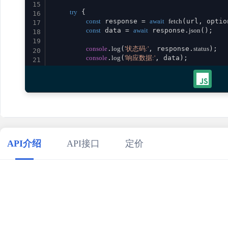
15
try
 {

16
const
 response = 
await
fetch
(url, option
17
const
 data = 
await
 response.
json
();

18
19
console
.
log
(
'状态码:'
, response.
status
);

20
console
.
log
(
'响应数据:'
, data);

21
22
return
 data;

23
    } 
catch
 (error) {

24
console
.
error
(
'请求失败:'
, error);

25
throw
 error;

26
    }

27
}

28
29
// 使用示例
API介绍
API接口
定价
30
calculatorTaper
()

31
    .
then
(
result
 =>
console
.
log
(
'成功:'
, result))

32
    .
catch
(
error
 =>
console
.
error
(
'错误:'
33
34