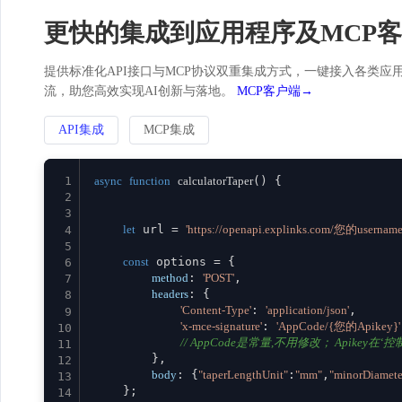
更快的集成到应用程序及MCP
提供标准化API接口与MCP协议双重集成方式，一键接入各类应用。
流，助您高效实现AI创新与落地。
MCP客户端→
API集成
MCP集成
1
async
function
calculatorTaper
(
) {

2
3
let
 url = 
'https://openapi.explinks.com/您的username
4
5
const
 options = {

6
method
: 
'POST'
,

7
headers
: {

8
'Content-Type'
: 
'application/json'
,

9
'x-mce-signature'
: 
'AppCode/{您的Apikey}'
10
// AppCode是常量,不用修改； Apikey在‘控制台
11
        },

12
body
: {
"taperLengthUnit"
:
"mm"
,
"minorDiamete
13
    };

14