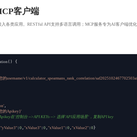
CP客户端
入各类应用。RESTful API支持多语言调用；MCP服务专为AI客户
ation
(
) {

m/您的username/v1/calculator_spearmans_rank_correlation/saf2025102467702503a
on'
,

{您的Apikey}'
ikey在‘控制台 -->API KEYs --> 选择’API应用场景‘，复制API key
,
"yValue3"
:
0
,
"xValue3"
:
0
,
"xValue1"
:
0
,
"xValue2"
:
0
}
