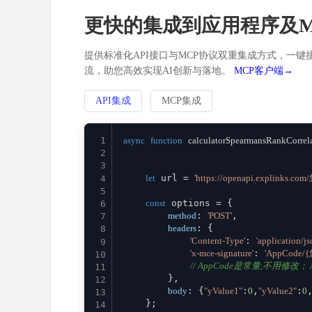
更快的集成到应用程序及M
提供标准化API接口与MCP协议双重集成方式，一键接
流，助您高效实现AI创新与落地。
MCP客户端→
API集成
MCP集成
1
async
function
calculatorSpearmansRankCorrel
2
3
let
 url = 
'https://openapi.explinks.co
4
5
const
 options = {

6
method
: 
'POST'
,

7
headers
: {

8
'Content-Type'
: 
'application/js
9
'x-mce-signature'
: 
'AppCode/
10
// AppCode是常量,不用修改； Ap
11
        },

12
body
: {
"yValue1"
:
0
,
"yValue2"
:
0
13
    };

14