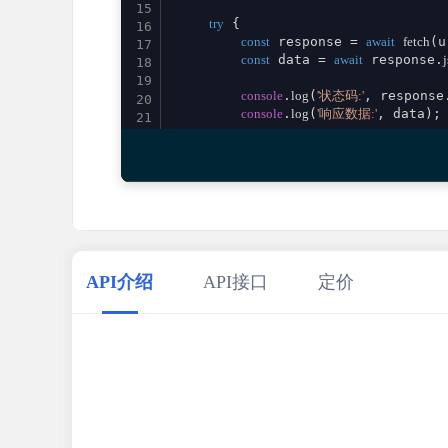
15
try
 {

16
const
 response = 
await
fetch
(u
17
const
 data = 
await
 response.
18
19
console
.
log
(
'状态码:'
, response
20
console
.
log
(
'响应数据:'
, data);

21
22
return
 data;

23
    } 
catch
 (error) {

24
console
.
error
(
'请求失败:'
, error)
25
throw
 error;

26
    }

27
}

28
29
// 使用示例
API介绍
API接口
定价
30
calculatorSpearmansRankCorrelation
()

31
    .
then
(
result
 =>
console
.
log
(
'成功:'
, re
32
    .
catch
(
error
 =>
console
.
error
(
'错误:'
33
34