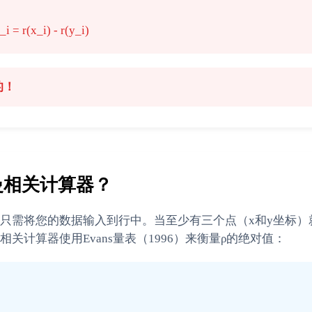
r(x_i) - r(y_i)
的！
曼相关计算器？
只需将您的数据输入到行中。当至少有三个点（x和y坐标）
计算器使用Evans量表（1996）来衡量ρ的绝对值：