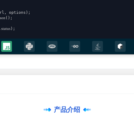
rl, options);

json
();

.
status
);

;

sult))

产品介绍