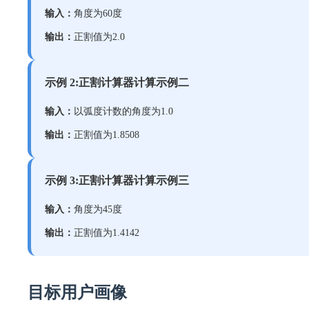
输入：
角度为60度
输出：
正割值为2.0
示例 2:正割计算器计算示例二
输入：
以弧度计数的角度为1.0
输出：
正割值为1.8508
示例 3:正割计算器计算示例三
输入：
角度为45度
输出：
正割值为1.4142
目标用户画像