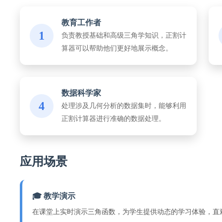
教育工作者
1
负责教授基础和高级三角学知识，正割计
算器可以帮助他们更好地展示概念。
数据科学家
4
处理涉及几何分析的数据集时，能够利用
正割计算器进行准确的数据处理。
应用场景
🎓 教学演示
在课堂上实时演示三角函数，为学生提供动态的学习体验，直