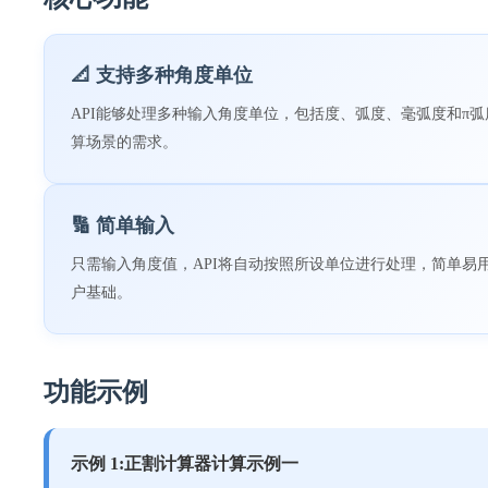
📐 支持多种角度单位
API能够处理多种输入角度单位，包括度、弧度、毫弧度和π
算场景的需求。
🔢 简单输入
只需输入角度值，API将自动按照所设单位进行处理，简单易
户基础。
功能示例
示例 1:正割计算器计算示例一