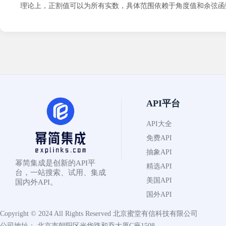
理论上，正割值可以为所有实数，具体范围依赖于角度值和余弦函
API平台
API大全
免费API
抽象API
幂简集成是创新的API平
精选API
台，一站搜索、试用、集成
美国API
国内外API。
国外API
Copyright © 2024 All Rights Reserved
北京蜜堂有信科技有限公司
公司地址： 北京市朝阳区光华路和乔大厦C座1508