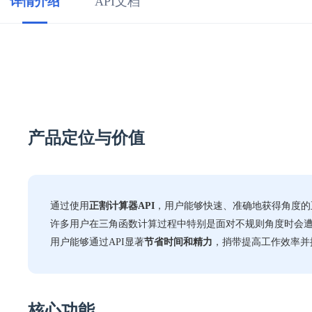
详情介绍
API文档
产品定位与价值
通过使用
正割计算器API
，用户能够快速、准确地获得角度的
许多用户在三角函数计算过程中特别是面对不规则角度时会遭
用户能够通过API显著
节省时间和精力
，捎带提高工作效率并
核心功能